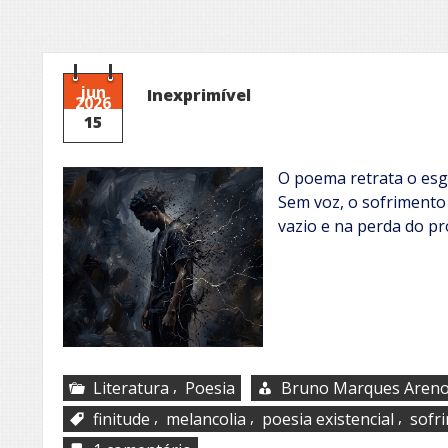
jun
Inexprimível
2026
15
O poema retrata o esgo
Sem voz, o sofrimento 
vazio e na perda do pr
,
Literatura
Poesia
Bruno Marques Aren
,
,
,
finitude
melancolia
poesia existencial
sofr