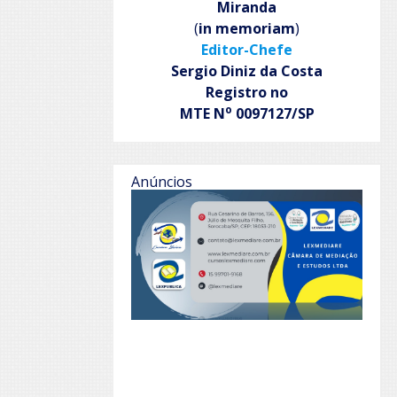
Miranda
(
in memoriam
)
Editor-Chefe
Sergio Diniz da Costa
Registro no
o
MTE N
0097127/SP
Anúncios