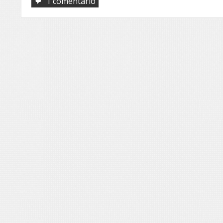
em
1 comentário
Inexprimível