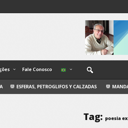
ndizível
I
lzadas
ções
Fale Conosco
, PETROGLIFOS Y CALZADAS
MANDALA
ENTRO
Tag:
poesia ex