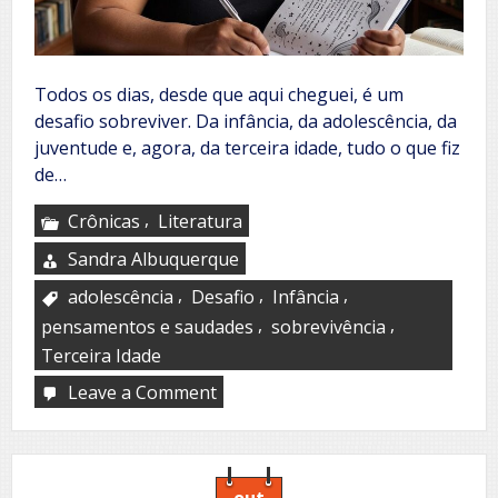
Todos os dias, desde que aqui cheguei, é um
desafio sobreviver. Da infância, da adolescência, da
juventude e, agora, da terceira idade, tudo o que fiz
de…
,
Crônicas
Literatura
Sandra Albuquerque
,
,
,
adolescência
Desafio
Infância
,
,
pensamentos e saudades
sobrevivência
Terceira Idade
Leave a Comment
on
Meu
garimpo
poético
out