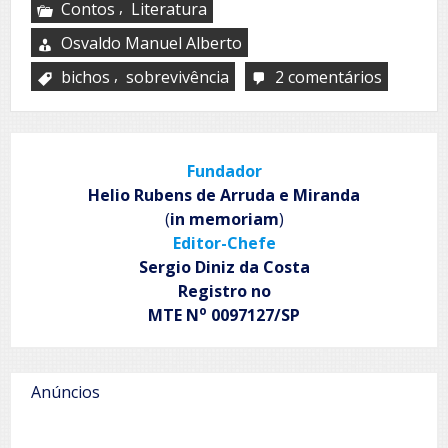
,
Contos
Literatura
Osvaldo Manuel Alberto
,
bichos
sobrevivência
2 comentários
em
Os
bichos
que
destruír
Fundador
o
reino
Helio Rubens de Arruda e Miranda
(
in memoriam
)
Editor-Chefe
Sergio Diniz da Costa
Registro no
o
MTE N
0097127/SP
Anúncios