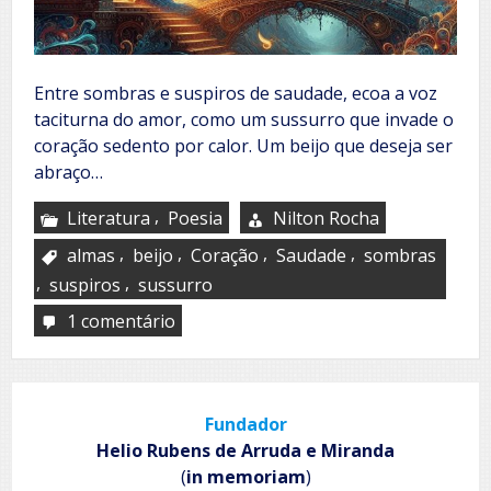
Entre sombras e suspiros de saudade, ecoa a voz
taciturna do amor, como um sussurro que invade o
coração sedento por calor. Um beijo que deseja ser
abraço…
,
Literatura
Poesia
Nilton Rocha
,
,
,
,
almas
beijo
Coração
Saudade
sombras
,
,
suspiros
sussurro
1 comentário
em
Suspiro
de
saudade
Fundador
Helio Rubens de Arruda e Miranda
(
in memoriam
)