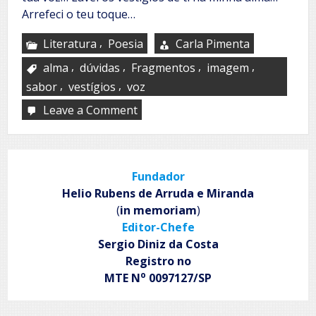
Arrefeci o teu toque…
,
Literatura
Poesia
Carla Pimenta
,
,
,
,
alma
dúvidas
Fragmentos
imagem
,
,
sabor
vestígios
voz
Leave a Comment
on
De
ti…
Fundador
Helio Rubens de Arruda e Miranda
(
in memoriam
)
Editor-Chefe
Sergio Diniz da Costa
Registro no
o
MTE N
0097127/SP