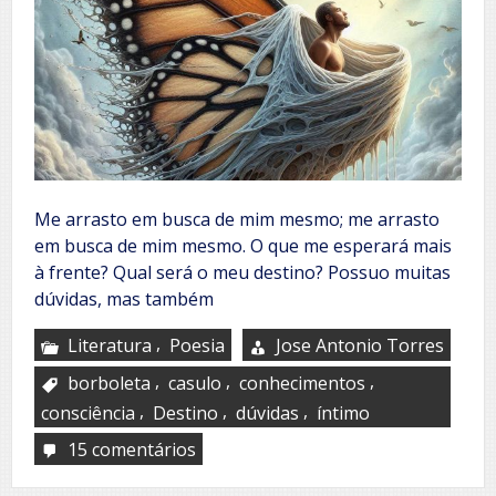
Me arrasto em busca de mim mesmo; me arrasto
em busca de mim mesmo. O que me esperará mais
à frente? Qual será o meu destino? Possuo muitas
dúvidas, mas também
,
Literatura
Poesia
Jose Antonio Torres
,
,
,
borboleta
casulo
conhecimentos
,
,
,
consciência
Destino
dúvidas
íntimo
15 comentários
em
O
casulo