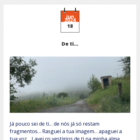
e
a
borboleta
jun
2024
18
De ti…
Já pouco sei de ti… de nós já só restam
fragmentos… Rasguei a tua imagem… apaguei a
tua voz… Lavei os vestígios de ti na minha alma…