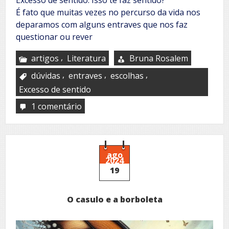
É fato que muitas vezes no percurso da vida nos
deparamos com alguns entraves que nos faz
questionar ou rever
,
artigos
Literatura
Bruna Rosalem
,
,
,
dúvidas
entraves
escolhas
Excesso de sentido
1 comentário
em
Pensar
os
excessos
ago
2024
19
O casulo e a borboleta