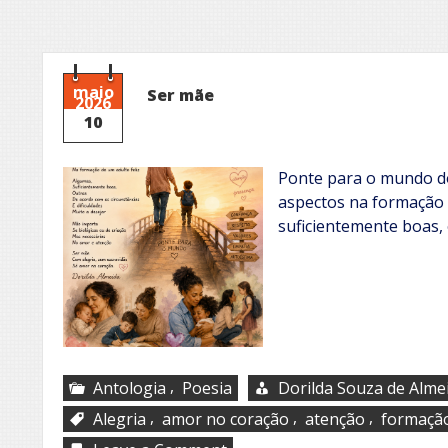
maio
Ser mãe
2026
10
Ponte para o mundo do
aspectos na formação 
suficientemente boas,
,
Antologia
Poesia
Dorilda Souza de Alme
,
,
,
Alegria
amor no coração
atenção
formação