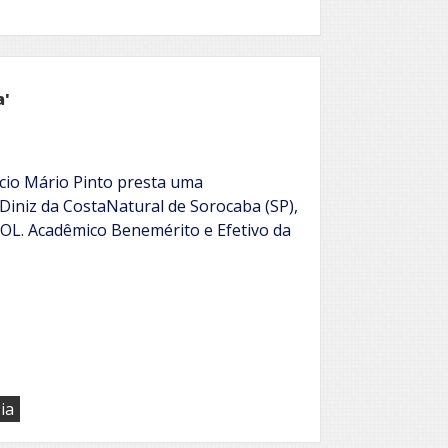
a'
Élcio Mário Pinto presta uma
iniz da CostaNatural de Sorocaba (SP),
 ROL. Acadêmico Benemérito e Efetivo da
ia