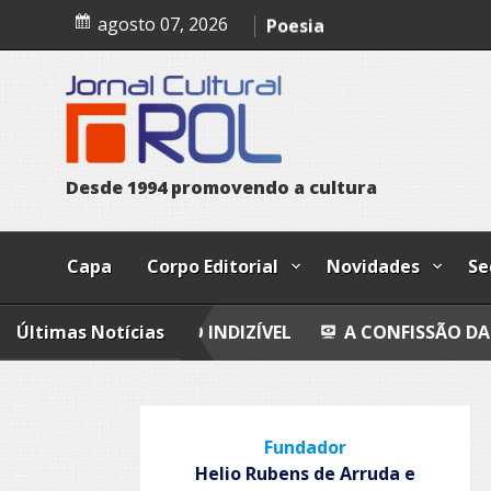
Skip
Trust
agosto 07, 2026
to
content
Poesia
Esferas, petroglifos y ca
Cosmos
D
e
s
d
e
1
9
9
4
p
r
o
m
o
v
e
n
d
o
a
c
u
l
t
u
r
a
Capa
Corpo Editorial
Novidades
Se
ÁRIA DO INDIZÍVEL
Últimas Notícias
A CONFISSÃO DA PROSTITUTA 
Fundador
Helio Rubens de Arruda e