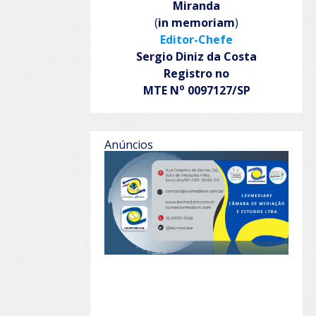
Miranda
(
in memoriam
)
Editor-Chefe
Sergio Diniz da Costa
Registro no
o
MTE N
0097127/SP
Anúncios