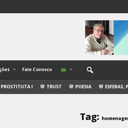
lzadas
ções
Fale Conosco
I
TRUST
POESIA
ESFERAS, PETROGLIFOS 
Tag:
homenage