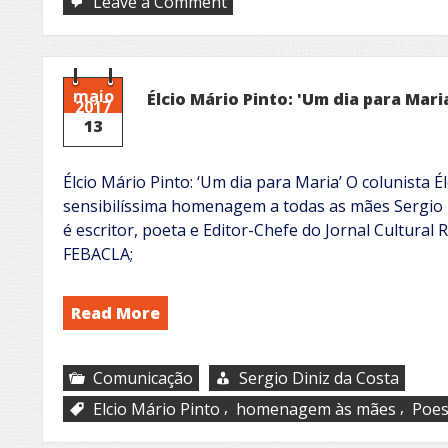
on
Leave a Comment
Ser
mãe
maio
Élcio Mário Pinto: 'Um dia para Mari
2017
13
Élcio Mário Pinto: ‘Um dia para Maria’ O colunista 
sensibilíssima homenagem a todas as mães Sergio D
é escritor, poeta e Editor-Chefe do Jornal Cultural
FEBACLA;
Read More
Comunicação
Sergio Diniz da Costa
,
,
Elcio Mário Pinto
homenagem às mães
Poes