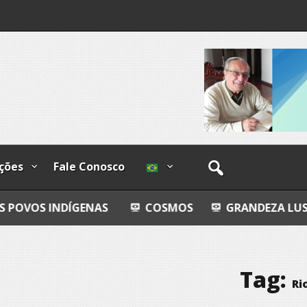
o-
os
ções
Fale Conosco
ÍGENAS
COSMOS
GRANDEZA LUSÓFONA E EX
Tag:
Ri