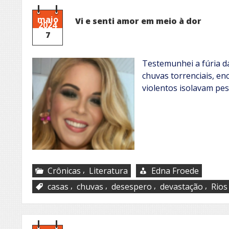
maio
Vi e senti amor em meio à dor
2024
7
Testemunhei a fúria d
chuvas torrenciais, en
violentos isolavam pe
,
Crônicas
Literatura
Edna Froede
,
,
,
,
casas
chuvas
desespero
devastação
Rios