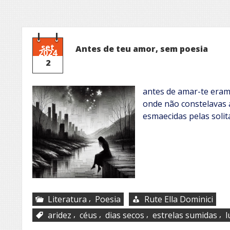
set
Antes de teu amor, sem poesia
2024
2
antes de amar-te eram
onde não constelavas 
esmaecidas pelas solit
,
Literatura
Poesia
Rute Ella Dominici
,
,
,
,
aridez
céus
dias secos
estrelas sumidas
l