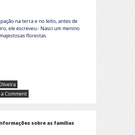
pação na terra e no leito, antes de
iro, ele escreveu:- Nasci um menino
majestosas florestas
liveira
on
 a Comment
A
partida
informações sobre as famílias