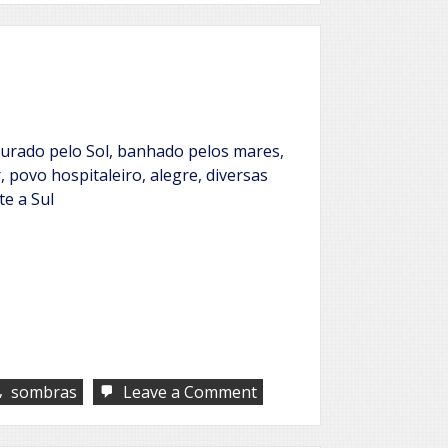
de
teu
amor,
sem
poesia
ourado pelo Sol, banhado pelos mares,
r, povo hospitaleiro, alegre, diversas
te a Sul
,
on
sombras
Leave a Comment
Que
país
é