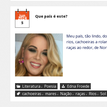
jun
Que país é este?
2024
5
Meu país, tão lindo, d
rios, cachoeiras a rola
raças ao redor, de Nor
,
Literatura
Poesia
Edna Froede
,
,
,
,
,
cachoeiras
mares
Nação
raças
Rios
Sol