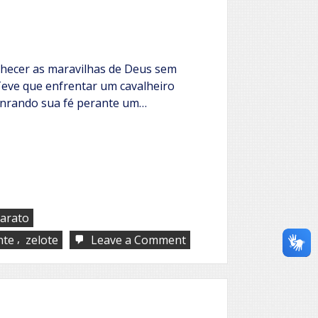
em
meio
à
dor
nhecer as maravilhas de Deus sem
eve que enfrentar um cavalheiro
honrando sua fé perante um…
carato
,
on
nte
zelote
Leave a Comment
Luxúria
de
um
zelote