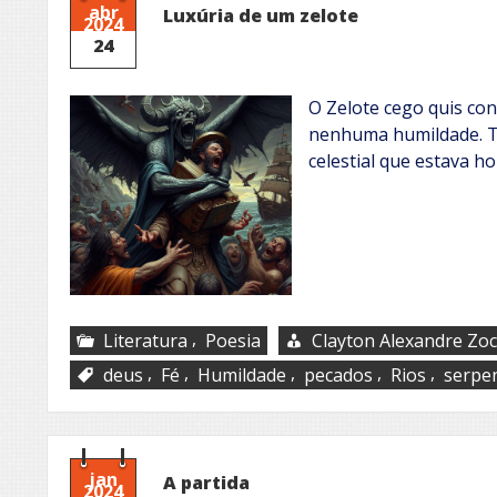
abr
Luxúria de um zelote
2024
24
O Zelote cego quis co
nenhuma humildade. T
celestial que estava 
,
Literatura
Poesia
Clayton Alexandre Zo
,
,
,
,
,
deus
Fé
Humildade
pecados
Rios
serpe
jan
A partida
2024