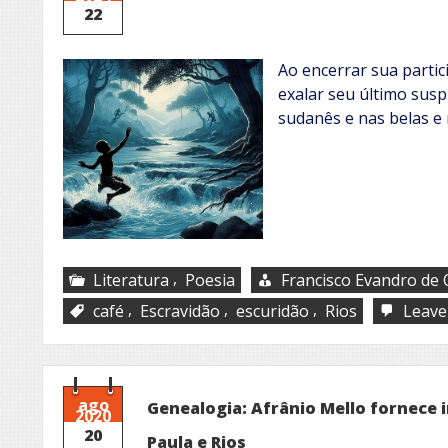
22
Ao encerrar sua partici
exalar seu último susp
sudanês e nas belas e 
,
Literatura
Poesia
Francisco Evandro de O
,
,
,
café
Escravidão
escuridão
Rios
Leave
ago
Genealogia: Afrânio Mello fornece 
2020
20
Paula e Rios