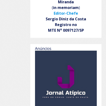
Miranda
(
in memoriam
)
Editor-Chefe
Sergio Diniz da Costa
Registro no
o
MTE N
0097127/SP
Anúncios