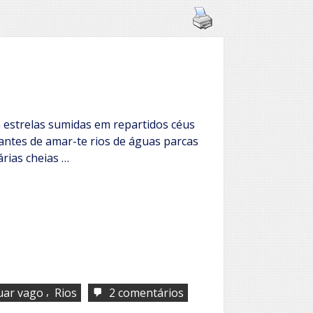
 estrelas sumidas em repartidos céus
antes de amar-te rios de águas parcas
árias cheias …
,
em
uar vago
Rios
2 comentários
Antes