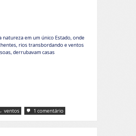
este?
a natureza em um único Estado, onde
chentes, rios transbordando e ventos
ssoas, derrubavam casas
,
em
ventos
1 comentário
Vi
e
senti
amor