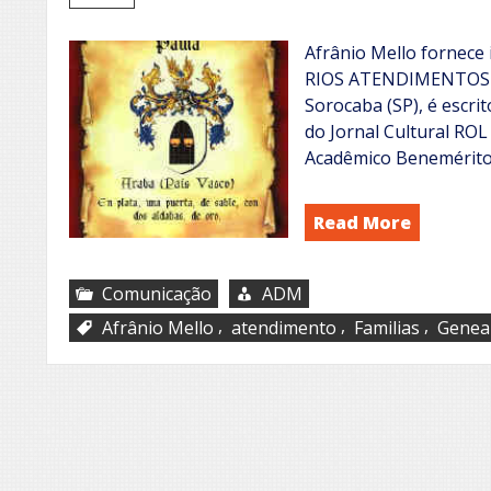
Afrânio Mello fornece
RIOS ATENDIMENTOS N
Sorocaba (SP), é escrit
do Jornal Cultural ROL
Acadêmico Benemérito 
Read More
Comunicação
ADM
,
,
,
Afrânio Mello
atendimento
Familias
Genea