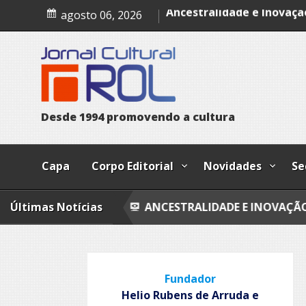
Skip
O Som das Cores
agosto 06, 2026
to
content
Ancestralidade e Inovaçã
Entre ausências e retorn
Quando fores embora
Palácio dos inocentes
D
e
s
d
e
1
9
9
4
p
r
o
m
o
v
e
n
d
o
a
c
u
l
t
u
r
a
Capa
Corpo Editorial
Novidades
Se
 CORES
Últimas Notícias
ANCESTRALIDADE E INOVAÇÃO
ENTRE 
Fundador
Helio Rubens de Arruda e