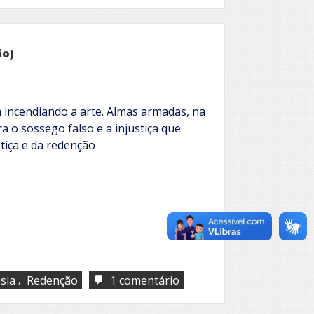
país
é
este?
ão)
 incendiando a arte. Almas armadas, na
a o sossego falso e a injustiça que
stiça e da redenção
,
em
sia
Redenção
1 comentário
Almas
armadas