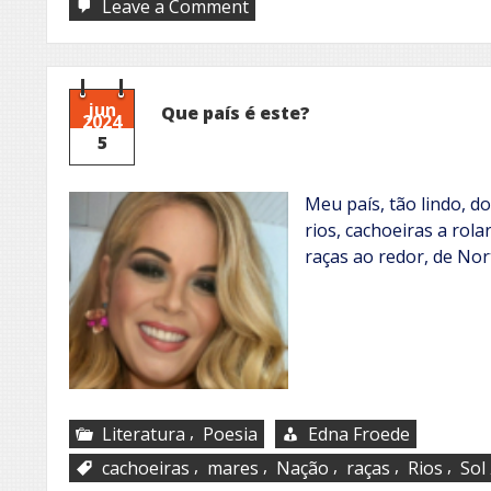
on
Leave a Comment
Orientação
governamental
na
educação
jun
Que país é este?
2024
5
Meu país, tão lindo, d
rios, cachoeiras a rola
raças ao redor, de Nor
,
Literatura
Poesia
Edna Froede
,
,
,
,
,
cachoeiras
mares
Nação
raças
Rios
Sol