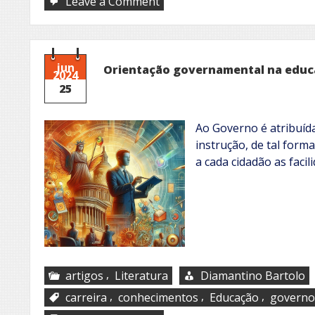
on
Leave a Comment
Aldravia
(3)
jun
Orientação governamental na edu
2024
25
Ao Governo é atribuída
instrução, de tal form
a cada cidadão as faci
,
artigos
Literatura
Diamantino Bartolo
,
,
,
carreira
conhecimentos
Educação
governo