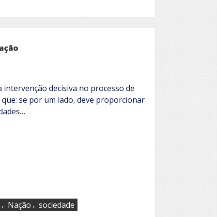
cação
 intervenção decisiva no processo de
a que: se por um lado, deve proporcionar
lidades…
,
,
Nação
sociedade