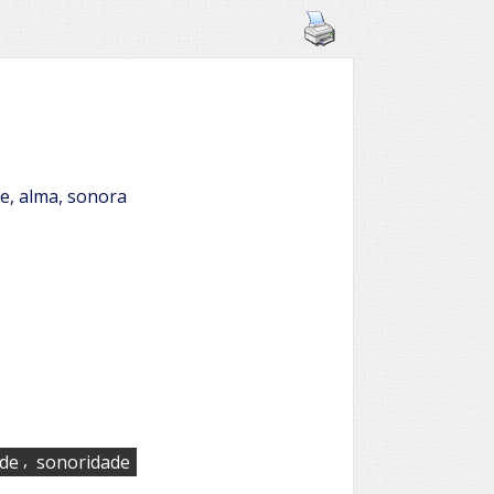
ce, alma, sonora
,
ade
sonoridade