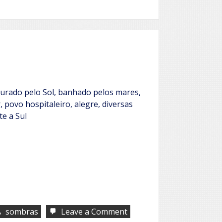
ourado pelo Sol, banhado pelos mares,
r, povo hospitaleiro, alegre, diversas
te a Sul
,
on
sombras
Leave a Comment
Que