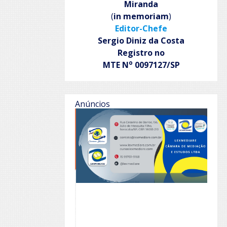
Miranda
(
in memoriam
)
Editor-Chefe
Sergio Diniz da Costa
Registro no
o
MTE N
0097127/SP
Anúncios