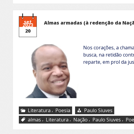
set
Almas armadas (à redenção da Naç
2023
20
Nos corações, a chama
busca, na retidão contr
reparte, em prol da ju
,
Literatura
Poesia
Paulo Siuves
,
,
,
,
almas
Literatura
Nação
Paulo Siuves
Poe