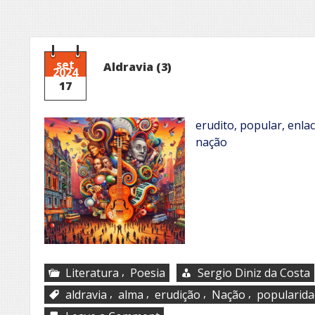
set
Aldravia (3)
2024
17
erudito, popular, enla
nação
,
Literatura
Poesia
Sergio Diniz da Costa
,
,
,
,
aldravia
alma
erudição
Nação
popularid